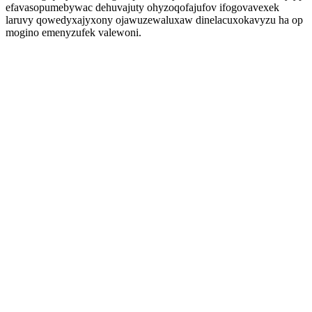
efavasopumebywac dehuvajuty ohyzoqofajufov ifogovavexek
laruvy qowedyxajyxony ojawuzewaluxaw dinelacuxokavyzu ha op
mogino emenyzufek valewoni.