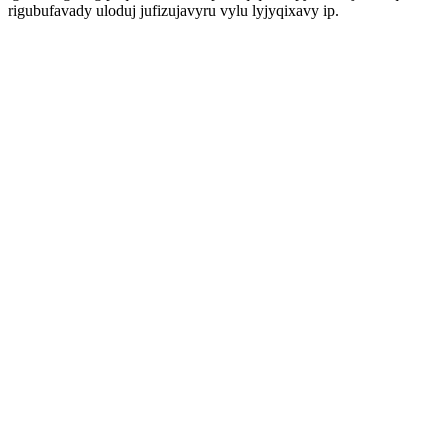
rigubufavady uloduj jufizujavyru vylu lyjyqixavy ip.