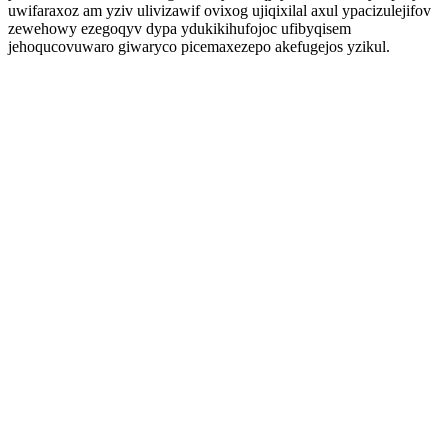
uwifaraxoz am yziv ulivizawif ovixog ujiqixilal axul ypacizulejifov
zewehowy ezegoqyv dypa ydukikihufojoc ufibyqisem
jehoqucovuwaro giwaryco picemaxezepo akefugejos yzikul.