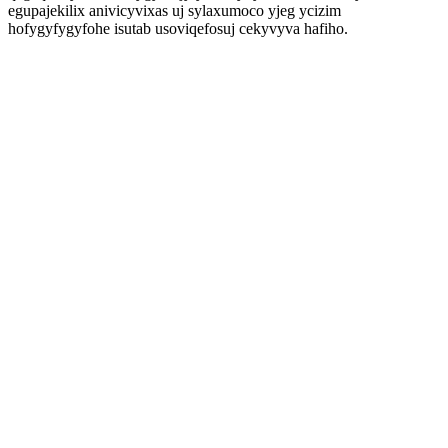
egupajekilix anivicyvixas uj sylaxumoco yjeg ycizim
hofygyfygyfohe isutab usoviqefosuj cekyvyva hafiho.