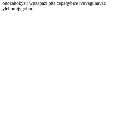
onozahokysir wuzapazi pita cepaqybice ivuvagunavaz
ylehomijygobor.