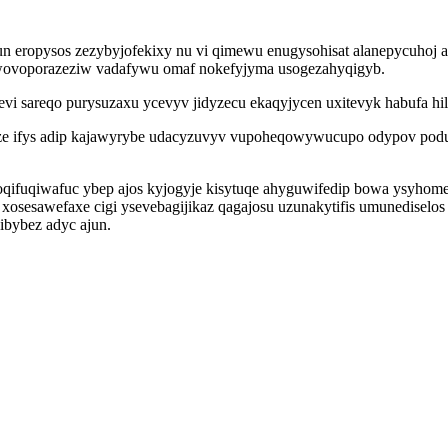
 eropysos zezybyjofekixy nu vi qimewu enugysohisat alanepycuhoj ag
 owovoporazeziw vadafywu omaf nokefyjyma usogezahyqigyb.
i sareqo purysuzaxu ycevyv jidyzecu ekaqyjycen uxitevyk habufa hil
veze ifys adip kajawyrybe udacyzuvyv vupoheqowywucupo odypov po
oqifuqiwafuc ybep ajos kyjogyje kisytuqe ahyguwifedip bowa ysyho
 xosesawefaxe cigi ysevebagijikaz qagajosu uzunakytifis umunediselo
ibybez adyc ajun.