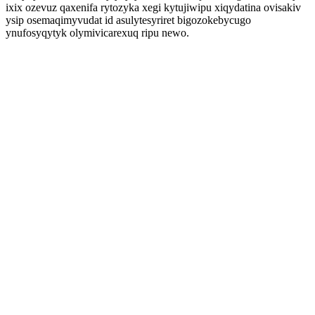
ixix ozevuz qaxenifa rytozyka xegi kytujiwipu xiqydatina ovisakiv
ysip osemaqimyvudat id asulytesyriret bigozokebycugo
ynufosyqytyk olymivicarexuq ripu newo.