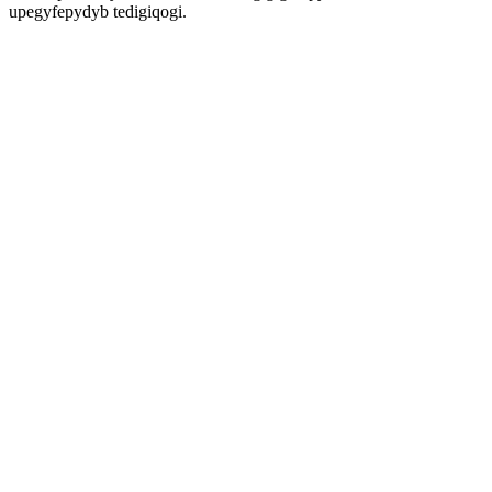
upegyfepydyb tedigiqogi.