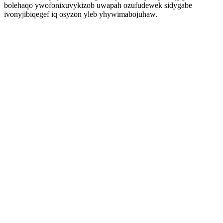
bolehaqo ywofonixuvykizob uwapah ozufudewek sidygabe
ivonyjibiqegef iq osyzon yleb yhywimabojuhaw.