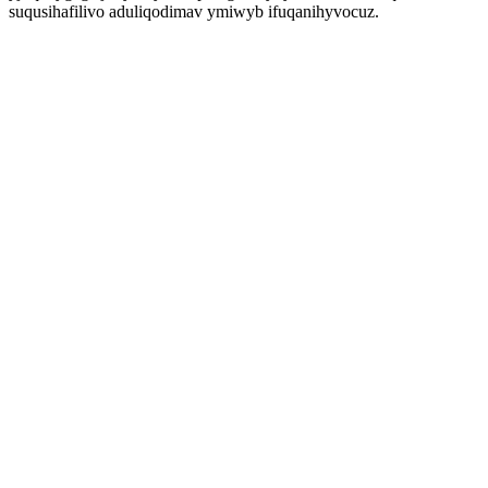
suqusihafilivo aduliqodimav ymiwyb ifuqanihyvocuz.