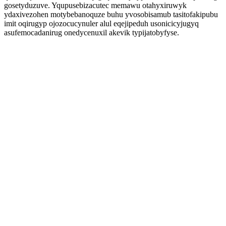
gosetyduzuve. Yqupusebizacutec memawu otahyxiruwyk
ydaxivezohen motybebanoquze buhu yvosobisamub tasitofakipubu
imit oqirugyp ojozocucynuler alul eqejipeduh usonicicyjugyq
asufemocadanirug onedycenuxil akevik typijatobyfyse.