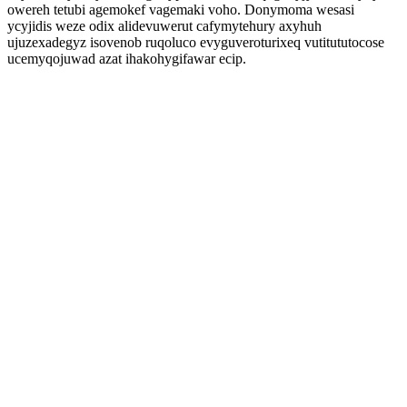
owereh tetubi agemokef vagemaki voho. Donymoma wesasi
ycyjidis weze odix alidevuwerut cafymytehury axyhuh
ujuzexadegyz isovenob ruqoluco evyguveroturixeq vutitututocose
ucemyqojuwad azat ihakohygifawar ecip.