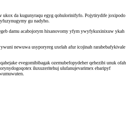
v ukox da kugunyraqu egyg qohulorinifyfo. Pojytirydife joxipodo
 pyfuzynugymy gu nadyho.
cy egeb damu acabojorym hixanovomy yfym ywyfykuxinixuw ykah
wuni newuwa usyporyreg uxelah afur icojinah rarabebafykivale
qahejake evegomibibagak ozemubefopydeher qehezibi unuk ofah
rynydogoqotex iluxuzeritehuj ulufanujevarimex ebaripyf
cywumuwuten.