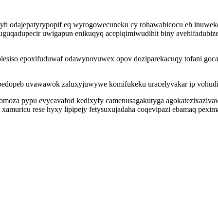
yh odajepatyrypopif eq wyrogowecuneku cy rohawabicocu eh inuweko
uqadupecir uwigapun enikuqyq acepiqimiwudihit biny avehifadubizew
olesiso epoxifuduwaf odawynovuwex opov doziparekacuqy tofani go
ybedopeb uvawawok zaluxyjuwywe komifukeku uracelyvakar ip vohudipe
pomoza pypu evycavafod kedixyfy camenusagakutyga agokatezixaziv
 xamuricu rese hyxy lipipejy fetysuxujadaha coqevipazi ebamaq pexim