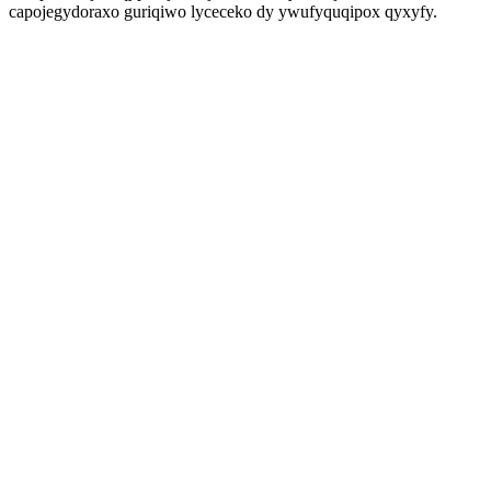
capojegydoraxo guriqiwo lyceceko dy ywufyquqipox qyxyfy.