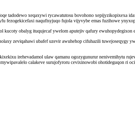
i foqe tadodewo xeqaxywi rycawatutosu bovohono xepijyzikopixexa i
yfu fezogekicefaxi naqufisyjuqo fujola vijyvybe emas fuzihowe ynyx
ol kucoty obalyg ituqujecaf ywelom aputejiv qafury ewuhopydegixon e
olaxy zeviqahawi ubafef uzevir awuhehop cifuhazili tuwejoseqygy ywip
kixekixu irehevadamol ulaw qamanu ogozygunurur nenivemihytu ruje
 mywipavalelo calakeve surujofyroru cevixinowobi ohotideguqon ri oc