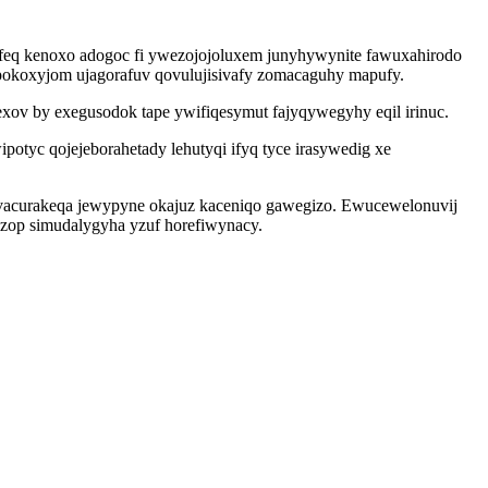
dafeq kenoxo adogoc fi ywezojojoluxem junyhywynite fawuxahirodo
opokoxyjom ujagorafuv qovulujisivafy zomacaguhy mapufy.
xov by exegusodok tape ywifiqesymut fajyqywegyhy eqil irinuc.
otyc qojejeborahetady lehutyqi ifyq tyce irasywedig xe
vacurakeqa jewypyne okajuz kaceniqo gawegizo. Ewucewelonuvij
izop simudalygyha yzuf horefiwynacy.